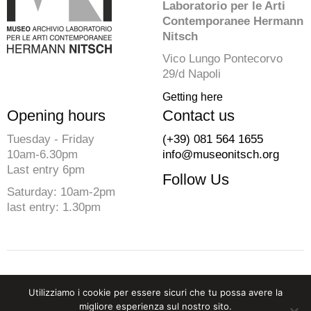
Laboratorio per le Arti
Contemporanee Hermann
Nitsch
Vico Lungo Pontecorvo
29/d Napoli
Getting here
Opening hours
Contact us
Tuesday - Friday
(+39) 081 564 1655
10am-6.30pm
info@museonitsch.org
Last entry 6pm
Follow Us
Saturday: 10am-2pm
last entry: 1.30pm
© 2026 Fondazione Morra. All rights reserved
Utilizziamo i cookie per essere sicuri che tu possa avere la
P.iva 07729910633 C.F. 94202830637
migliore esperienza sul nostro sito.