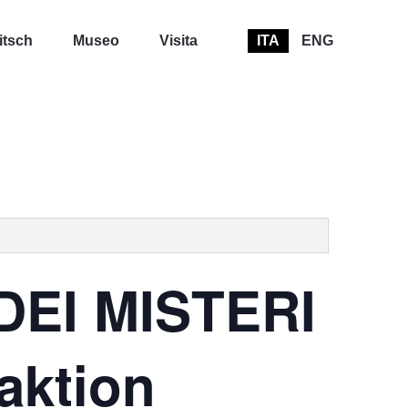
itsch
Museo
Visita
ITA
ENG
DEI MISTERI
.aktion