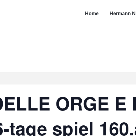
Home
Hermann N
DELLE ORGE E 
6-tage spiel 160